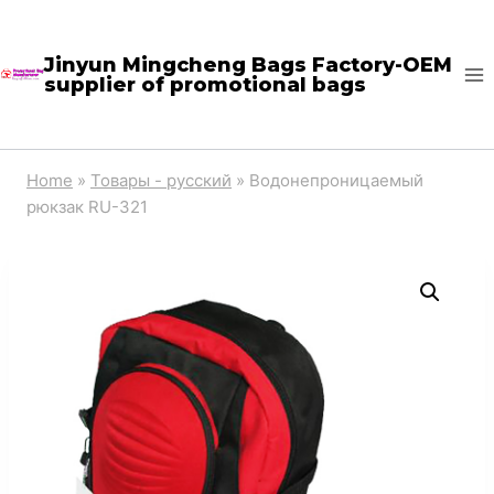
Skip
to
Jinyun Mingcheng Bags Factory-OEM
supplier of promotional bags
content
Home
»
Товары - русский
»
Водонепроницаемый
рюкзак RU-321