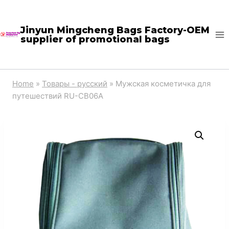
Skip
to
Jinyun Mingcheng Bags Factory-OEM
supplier of promotional bags
content
Home
»
Товары - русский
»
Мужская косметичка для
путешествий RU-CB06A