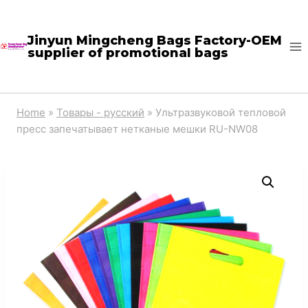
Skip
to
Jinyun Mingcheng Bags Factory-OEM
supplier of promotional bags
content
Home
»
Товары - русский
»
Ультразвуковой тепловой
пресс запечатывает нетканые мешки RU-NW08