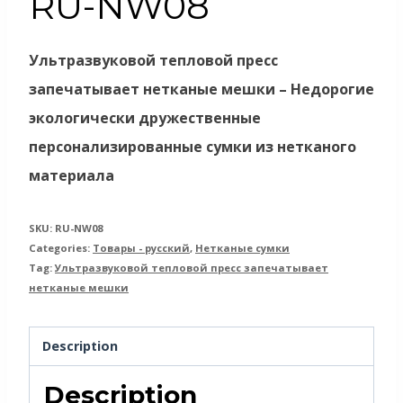
RU-NW08
Ультразвуковой тепловой пресс
запечатывает нетканые мешки – Недорогие
экологически дружественные
персонализированные сумки из нетканого
материала
SKU:
RU-NW08
Categories:
Товары - русский
,
Нетканые сумки
Tag:
Ультразвуковой тепловой пресс запечатывает
нетканые мешки
Description
Description