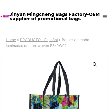
Skip
to
Jinyun Mingcheng Bags Factory-OEM
supplier of promotional bags
content
Home
»
PRODUCTO - Español
»
Bolsas de moda
laminadas de non-woven ES-PW02