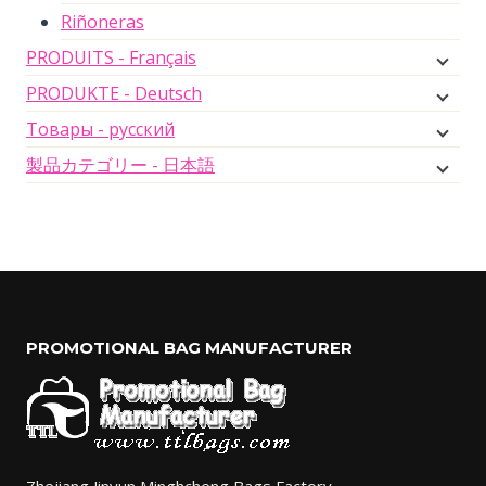
Riñoneras
PRODUITS - Français
PRODUKTE - Deutsch
Товары - русский
製品カテゴリー - 日本語
PROMOTIONAL BAG MANUFACTURER
Zhejiang Jinyun Minghcheng Bags Factory