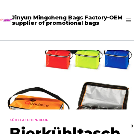
Zum
Inhalt
Jinyun Mingcheng Bags Factory-OEM
supplier of promotional bags
springen
KÜHLTASCHEN-BLOG
Bierkühltasch