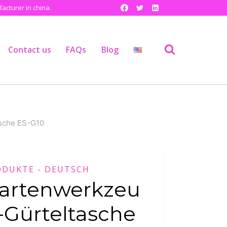
cturer in china.
Contact us
FAQs
Blog
sche ES-G10
ODUKTE - DEUTSCH
artenwerkzeu
-Gürteltasche