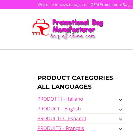
Skip
Welcome to www.ttlbags.com.OEM Promotional Bags su
to
content
PRODUCT CATEGORIES –
ALL LANGUAGES
PRODOTTI - Italiano
PRODUCT - English
PRODUCTO - Español
PRODUITS - Français