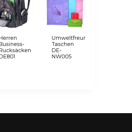
Herren
Umweltfreundlichen
Business-
Taschen
Rucksäcken
DE-
DE801
NW005