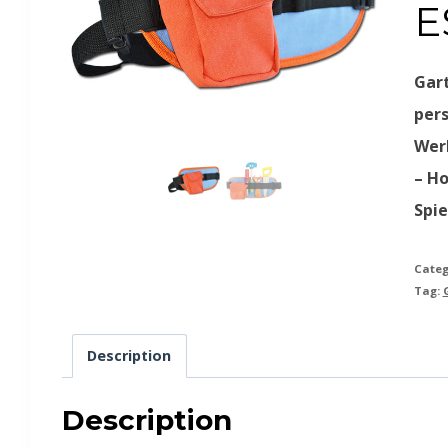
E
Gar
pers
Wer
– Ho
Spi
Categ
Tag:
Description
Description