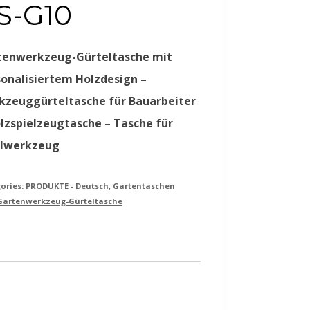
S-G10
tenwerkzeug-Gürteltasche mit
onalisiertem Holzdesign –
kzeuggürteltasche für Bauarbeiter
lzspielzeugtasche – Tasche für
elwerkzeug
ories:
PRODUKTE - Deutsch
,
Gartentaschen
Gartenwerkzeug-Gürteltasche