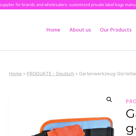
pplier for brands and wholesalers. customized private label bags manufa
Home
About us
Our Products
Home
»
PRODUKTE - Deutsch
»
Gartenwerkzeug-Gürtelta
PR
G
g