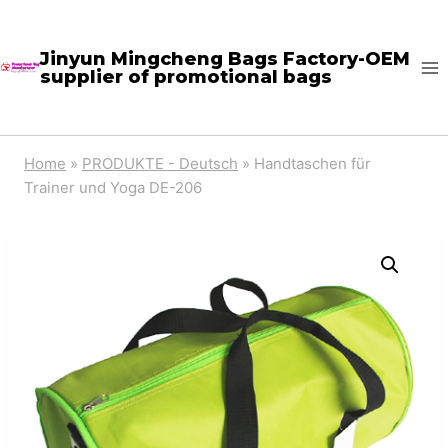
Skip
to
Jinyun Mingcheng Bags Factory-OEM
supplier of promotional bags
content
Home
»
PRODUKTE - Deutsch
»
Handtaschen für
Trainer und Yoga DE-206