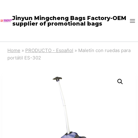
Skip
to
Jinyun Mingcheng Bags Factory-OEM
supplier of promotional bags
content
Home
»
PRODUCTO - Español
»
Maletín con ruedas para
portátil ES-302