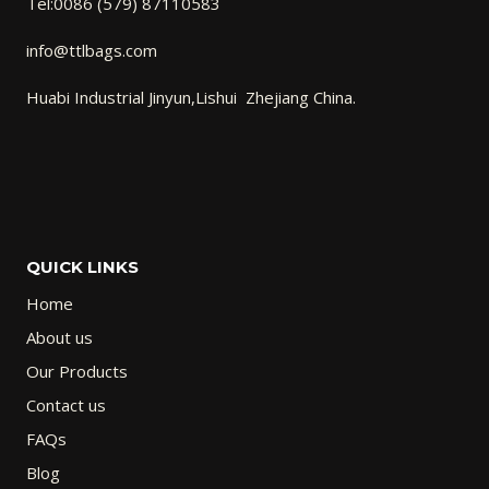
Tel:0086 (579) 87110583
info@ttlbags.com
Huabi Industrial Jinyun,Lishui Zhejiang China.
QUICK LINKS
Home
About us
Our Products
Contact us
FAQs
Blog