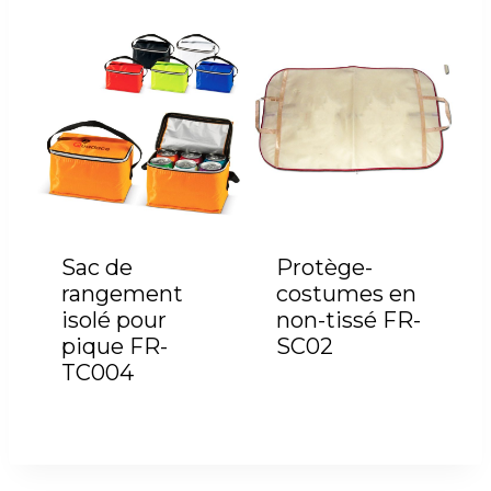
Sac de
Protège-
rangement
costumes en
isolé pour
non-tissé FR-
pique FR-
SC02
TC004