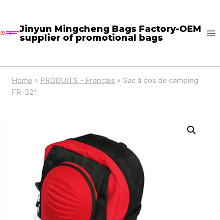
Skip
to
Jinyun Mingcheng Bags Factory-OEM
supplier of promotional bags
content
Home
»
PRODUITS - Français
»
Sac à dos de camping
FR-321