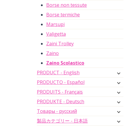
Borse non tessute
Borse termiche
Marsupi
Valigetta
Zaini Trolley
Zaino
Zaino Scolastico
PRODUCT - English
PRODUCTO - Español
PRODUITS - Français
PRODUKTE - Deutsch
Товары - русский
製品カテゴリー - 日本語