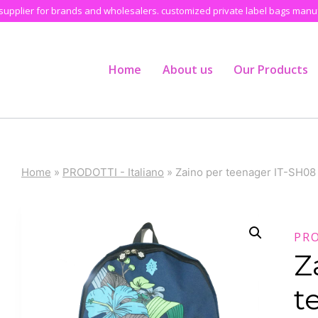
pplier for brands and wholesalers. customized private label bags manufa
Home
About us
Our Products
Home
»
PRODOTTI - Italiano
»
Zaino per teenager IT-SH08
PRO
Z
t