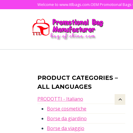
Skip
Welcome to www.ttlbags.com.OEM Promotional Bags su
to
content
PRODUCT CATEGORIES –
ALL LANGUAGES
PRODOTTI - Italiano
Borse cosmetiche
Borse da giardino
Borse da viaggio