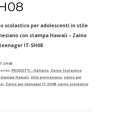
H08
o scolastico per adolescenti in stile
nesiano con stampa Hawaii – Zaino
teenager IT-SH08
IT-SH08
ories:
PRODOTTI - Italiano
,
Zaino Scolastico
:
stampa Hawaii
,
stile polinesiano
,
zaino per
zi
,
Zaino per teenager IT-SH08
,
zaino scolastico