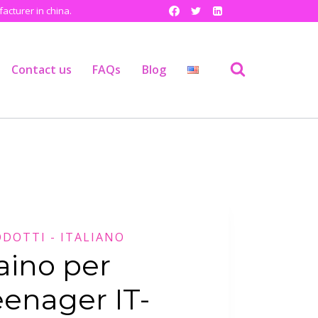
cturer in china.
Contact us
FAQs
Blog
DOTTI - ITALIANO
aino per
eenager IT-